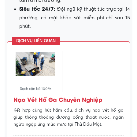
tán ra môi trường.
Siêu tốc 24/7:
Đội ngũ kỹ thuật túc trực tại 14
phường, có mặt khảo sát miễn phí chỉ sau 15
phút.
DỊCH VỤ LIÊN QUAN
Sạch cặn bã 100%
Nạo Vét Hố Ga Chuyên Nghiệp
Kết hợp cùng hút hầm cầu, dịch vụ nạo vét hố ga
giúp thông thoáng đường cống thoát nước, ngăn
ngừa ngập úng mùa mưa tại Thủ Dầu Một.