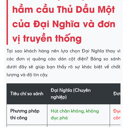
hầm cầu Thủ Dầu Một
của Đại Nghĩa và đơn
vị truyền thống
Tại sao khách hàng nên lựa chọn Đại Nghĩa thay vì
các đơn vị quảng cáo dán cột điện? Bảng so sánh
dưới đây sẽ giúp bạn thấy rõ sự khác biệt về chất
lượng và độ tin cậy.
Đại Nghĩa (Chuyên
Tiêu chí so sánh
Đơn vị
nghiệp)
Phương pháp
Hút chân không, không
Đục n
thi công
đục phá
công