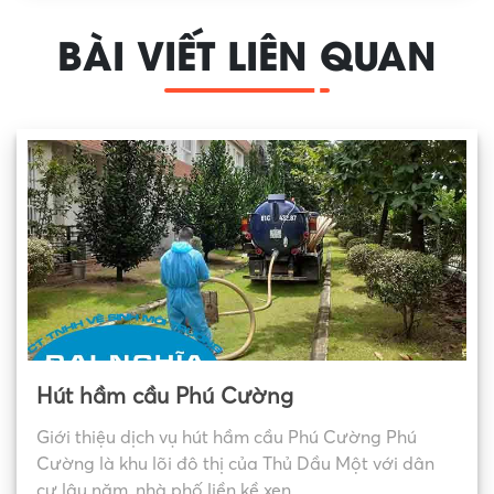
BÀI VIẾT LIÊN QUAN
Hút hầm cầu Phú Cường
Giới thiệu dịch vụ hút hầm cầu Phú Cường Phú
Cường là khu lõi đô thị của Thủ Dầu Một với dân
cư lâu năm, nhà phố liền kề xen...