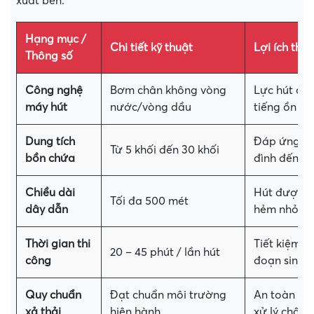
xuất bến.
Hạng mục /
Chi tiết kỹ thuật
Lợi ích thực
Thông số
Công nghệ
Bơm chân không vòng
Lực hút cự
máy hút
nước/vòng dầu
tiếng ồn lớ
Dung tích
Đáp ứng mọ
Từ 5 khối đến 30 khối
bồn chứa
đình đến K
Chiều dài
Hút được h
Tối đa 500 mét
dây dẫn
hẻm nhỏ T
Thời gian thi
Tiết kiệm t
20 – 45 phút / lần hút
công
đoạn sinh 
Quy chuẩn
Đạt chuẩn môi trường
An toàn tuy
xả thải
hiện hành
xử lý chất t