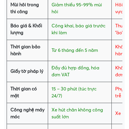
Mùi hôi trong
Giảm thiểu 95-99% mùi
Hôi th
thi công
hôi
vực
Báo giá & Khối
Công khai, báo giá trước
Thường
lượng
khi làm
“ảo”
Thời gian bảo
Không
Từ 6 tháng đến 5 năm
hành
hành 
Đầy đủ hợp đồng, hóa
Không
Giấy tờ pháp lý
đơn VAT
đơn
Thời gian có
15 – 30 phút (túc trực
Phụ th
mặt
24/7)
trễ
Công nghệ máy
Xe hút chân không công
Xe cũ,
móc
suất lớn