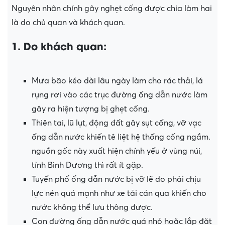
Nguyên nhân chính gây nghẹt cống được chia làm hai
là do chủ quan và khách quan.
1. Do khách quan:
Mưa bão kéo dài lâu ngày làm cho rác thải, lá
rụng rơi vào các trục đường ống dẫn nước làm
gây ra hiện tượng bị ghẹt cống.
Thiên tai, lũ lụt, động đất gây sụt cống, vỡ vạc
ống dẫn nước khiến tê liệt hệ thống cống ngầm.
nguồn gốc này xuất hiện chính yếu ở vùng núi,
tỉnh Bình Dương thì rất ít gặp.
Tuyến phố ống dẫn nước bị vỡ lẽ do phải chịu
lực nén quá mạnh như xe tải cán qua khiến cho
nước không thể lưu thông được.
Con đường ống dẫn nước quá nhỏ hoặc lắp đặt