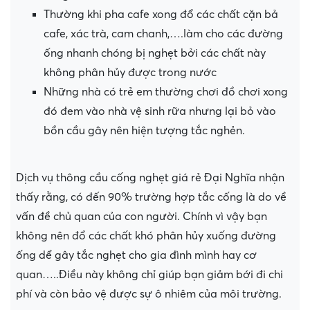
Thường khi pha cafe xong đổ các chất cặn bả
cafe, xác trà, cam chanh,….làm cho các đường
ống nhanh chóng bị nghẹt bởi các chất này
không phân hủy được trong nước
Những nhà có trẻ em thường chơi đồ chơi xong
đó đem vào nhà vệ sinh rữa nhưng lại bỏ vào
bồn cầu gây nên hiện tượng tắc nghẻn.
Dịch vụ thông cầu cống nghẹt giá rẻ Đại Nghĩa nhận
thấy rằng, có đến 90% trường hợp tắc cống là do về
vấn đề chủ quan của con người. Chính vì vậy bạn
không nên đổ các chất khó phân hủy xuống đường
ống dể gây tắc nghẹt cho gia đình mình hay cơ
quan…..Điều này không chỉ giúp bạn giảm bới đi chi
phí và còn bảo vệ được sự ô nhiêm của môi trường.