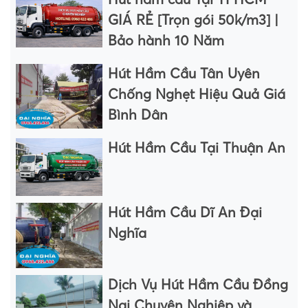
Hút hầm cầu Tại TPHCM
GIÁ RẺ [Trọn gói 50k/m3] |
Bảo hành 10 Năm
Hút Hầm Cầu Tân Uyên
Chống Nghẹt Hiệu Quả Giá
Bình Dân
Hút Hầm Cầu Tại Thuận An
Hút Hầm Cầu Dĩ An Đại
Nghĩa
Dịch Vụ Hút Hầm Cầu Đồng
Nai Chuyên Nghiệp và