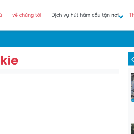
ủ
về chúng tôi
Dịch vụ hút hầm cầu tận nơi
T
kie