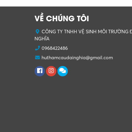
VỀ CHÚNG TÔI
CÔNG TY TNHH VỆ SINH MÔI TRƯỜNG Đ
NGHĨA
0968422486
huthamcaudainghia@gmail.com