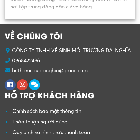
nơi tập trung đông dân cư và hàng...
VỀ CHÚNG TÔI
CÔNG TY TNHH VỆ SINH MÔI TRƯỜNG ĐẠI NGHĨA
0968422486
huthamcaudainghia@gmail.com
HỖ TRỢ KHÁCH HÀNG
Chính sách bảo mật thông tin
Thỏa thuận người dùng
Quy định và hình thức thanh toán