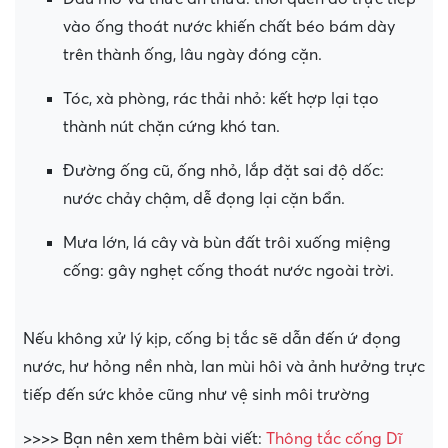
vào ống thoát nước khiến chất béo bám dày
trên thành ống, lâu ngày đóng cặn.
Tóc, xà phòng, rác thải nhỏ: kết hợp lại tạo
thành nút chặn cứng khó tan.
Đường ống cũ, ống nhỏ, lắp đặt sai độ dốc:
nước chảy chậm, dễ đọng lại cặn bẩn.
Mưa lớn, lá cây và bùn đất trôi xuống miệng
cống: gây nghẹt cống thoát nước ngoài trời.
Nếu không xử lý kịp, cống bị tắc sẽ dẫn đến ứ đọng
nước, hư hỏng nền nhà, lan mùi hôi và ảnh hưởng trực
tiếp đến sức khỏe cũng như vệ sinh môi trường
>>>> Bạn nên xem thêm bài viết:
Thông tắc cống Dĩ