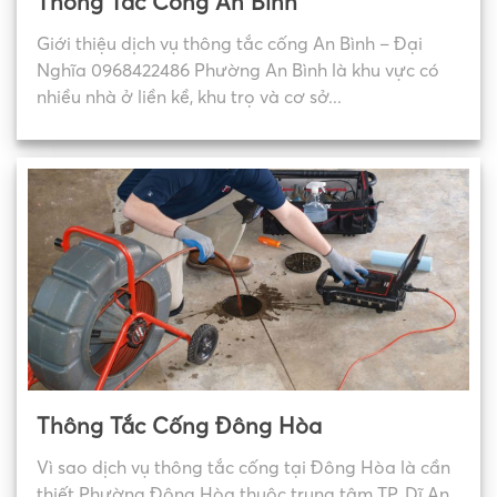
Thông Tắc Cống An Bình
Giới thiệu dịch vụ thông tắc cống An Bình – Đại
Nghĩa 0968422486 Phường An Bình là khu vực có
nhiều nhà ở liền kề, khu trọ và cơ sở...
Thông Tắc Cống Đông Hòa
Vì sao dịch vụ thông tắc cống tại Đông Hòa là cần
thiết Phường Đông Hòa thuộc trung tâm TP. Dĩ An,