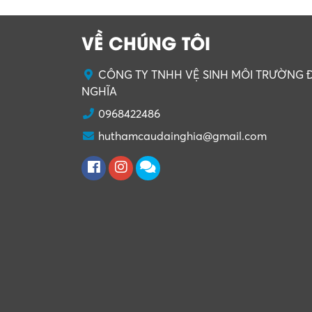
VỀ CHÚNG TÔI
CÔNG TY TNHH VỆ SINH MÔI TRƯỜNG Đ
NGHĨA
0968422486
huthamcaudainghia@gmail.com