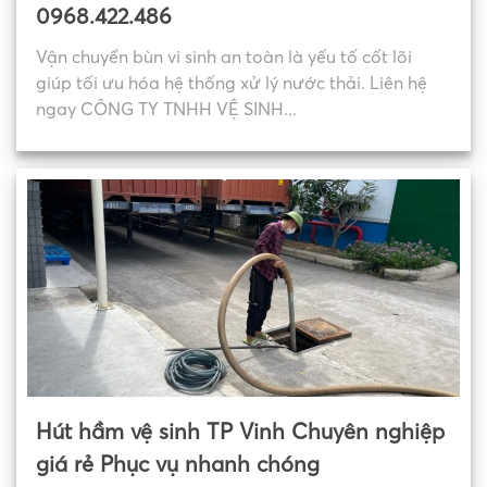
0968.422.486
Vận chuyển bùn vi sinh an toàn là yếu tố cốt lõi
giúp tối ưu hóa hệ thống xử lý nước thải. Liên hệ
ngay CÔNG TY TNHH VỆ SINH...
Hút hầm vệ sinh TP Vinh Chuyên nghiệp
giá rẻ Phục vụ nhanh chóng