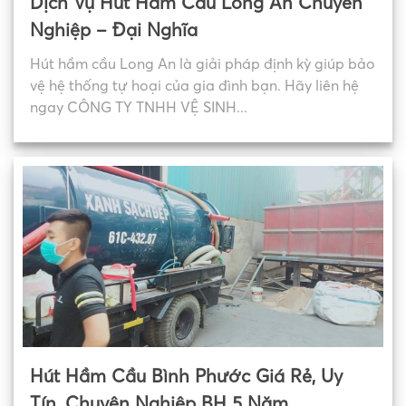
Dịch Vụ Hút Hầm Cầu Long An Chuyên
Nghiệp – Đại Nghĩa
Hút hầm cầu Long An là giải pháp định kỳ giúp bảo
vệ hệ thống tự hoại của gia đình bạn. Hãy liên hệ
ngay CÔNG TY TNHH VỆ SINH...
Hút Hầm Cầu Bình Phước Giá Rẻ, Uy
Tín, Chuyên Nghiệp BH 5 Năm