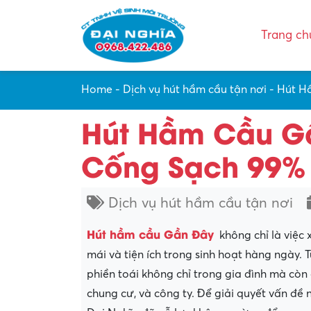
Trang ch
Home
-
Dịch vụ hút hầm cầu tận nơi
-
Hút H
Hút Hầm Cầu Gầ
Cống Sạch 99% 
Dịch vụ hút hầm cầu tận nơi
Hút hầm cầu Gần Đây
không chỉ là việc 
mái và tiện ích trong sinh hoạt hàng ngày. 
phiền toái không chỉ trong gia đình mà còn
chung cư, và công ty. Để giải quyết vấn đ