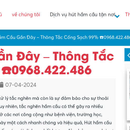
ủ
về chúng tôi
Dịch vụ hút hầm cầu tận nơi
T
ầm Cầu Gần Đây – Thông Tắc Cống Sạch 99% ☎️0968.422.48
n Đây – Thông Tắc
☎️0968.422.486
07-04-2024
xử lý tắc nghẽn mà còn là sự đảm bảo cho sự thoải
Tuy nhiên, tắc nghẽn hầm cầu có thể gây ra nhiều
 ở các nơi công cộng như bệnh viện, trường học,
ề này một cách nhanh chóng và hiệu quả, Hút hầm cầu