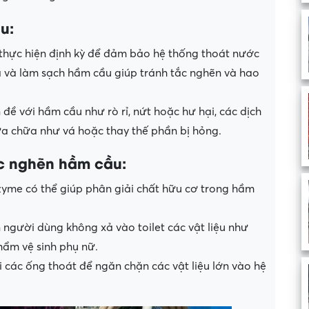
u:
 thực hiện định kỳ để đảm bảo hệ thống thoát nước
 và làm sạch hầm cầu giúp tránh tắc nghẽn và hao
đề với hầm cầu như rò rỉ, nứt hoặc hư hại, các dịch
sửa chữa như vá hoặc thay thế phần bị hỏng.
c nghẽn hầm cầu:
yme có thể giúp phân giải chất hữu cơ trong hầm
người dùng không xả vào toilet các vật liệu như
hẩm vệ sinh phụ nữ.
i các ống thoát để ngăn chặn các vật liệu lớn vào hệ